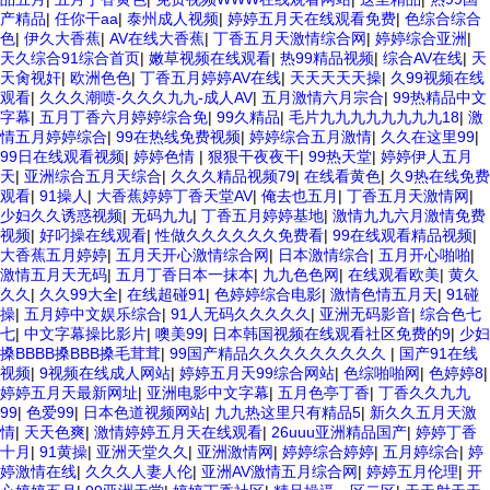
产精品
|
任你干aa
|
泰州成人视频
|
婷婷五月天在线观看免费
|
色综合综合
色
|
伊久大香蕉
|
AV在线大香蕉
|
丁香五月天激情综合网
|
婷婷综合亚洲
|
天久综合91综合首页
|
嫩草视频在线观看
|
热99精品视频
|
综合AV在线
|
天
天肏视奸
|
欧洲色色
|
丁香五月婷婷AV在线
|
天天天天天操
|
久99视频在线
观看
|
久久久潮喷-久久久九九-成人AV
|
五月激情六月宗合
|
99热精品中文
字幕
|
五月丁香六月婷婷综合免
|
99久精品
|
毛片九九九九九九九九18
|
激
情五月婷婷综合
|
99在热线免费视频
|
婷婷综合五月激情
|
久久在这里99
|
99日在线观看视频
|
婷婷色情
|
狠狠干夜夜干
|
99热天堂
|
婷婷伊人五月
天
|
亚洲综合五月天综合
|
久久久精品视频79
|
在线看黄色
|
久9热在线免费
观看
|
91操人
|
大香蕉婷婷丁香天堂AV
|
俺去也五月
|
丁香五月天激情网
|
少妇久久诱惑视频
|
无码九九
|
丁香五月婷婷基地
|
激情九九六月激情免费
视频
|
好叼操在线观看
|
性做久久久久久久免费看
|
99在线观看精品视频
|
大香蕉五月婷婷
|
五月天开心激情综合网
|
日本激情综合
|
五月开心啪啪
|
激情五月天无码
|
五月丁香日本一抹本
|
九九色色网
|
在线观看欧美
|
黄久
久久
|
久久99大全
|
在线超碰91
|
色婷婷综合电影
|
激情色情五月天
|
91碰
操
|
五月婷中文娱乐综合
|
91人无码久久久久久
|
亚洲无码影音
|
综合色七
七
|
中文字幕操比影片
|
噢美99
|
日本韩国视频在线观看社区免费的9
|
少妇
搡BBBB搡BBB搡毛茸茸
|
99国产精品久久久久久久久久久
|
国产91在线
视频
|
9视频在线成人网站
|
婷婷五月天99综合网站
|
色综啪啪网
|
色婷婷8
|
婷婷五月天最新网址
|
亚洲电影中文字幕
|
五月色亭丁香
|
丁香久久九九
99
|
色爱99
|
日本色道视频网站
|
九九热这里只有精品5
|
新久久五月天激
情
|
天天色爽
|
激情婷婷五月天在线观看
|
26uuu亚洲精品国产
|
婷婷丁香
十月
|
91黄操
|
亚洲天堂久久
|
亚洲激情网
|
婷婷综合婷婷
|
五月婷综合
|
婷
婷激情在线
|
久久久人妻人伦
|
亚洲AV激情五月综合网
|
婷婷五月伦理
|
开