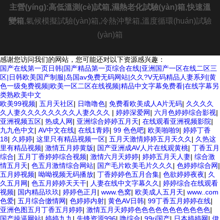
主營(yíng):
高低溫測(cè)試箱
,
濕熱老化試驗(yàn)箱
,
快速溫
變箱
,
氣候模擬試驗(yàn)箱
,
冷熱沖擊箱
,
溫度循環(huán)試驗
(yàn)箱
感谢您访问我们的网站，您可能还对以下资源感兴趣：
国产在线第一页日韩|国产精品第一页综合在线|亚洲国产一区在线二区三
区|日韩欧美国产制服|岛国av免费无码网站|久久?V无码精品人妻系列|黄
色一级免费视频|欧美一区二区在线视频|精品中文字幕免费看|在线字幕另
类熟欧美中文
欧美99视频
|
五月天社区
|
日噜噜色
|
免费看欧美成人A片无码
|
久久久久
久人妻久久久久久久久久人妻久久久
|
婷婷深爱网
|
六月色婷婷综合影视
|
亚洲视频五区
|
热成人网
|
亚洲综合婷婷五月天
|
在线观看亚洲视频影院
|
九九色中文
|
AV中文在线
|
在线1青婷
|
99 色色吧
|
欧美啪啪9
|
婷婷丁香
18
|
久婷婷
|
这里只有精品视频一区
|
五月天激情婷婷五月天久久
|
久热这
里有精品视频
|
激情五月婷黄版
|
国产亚洲成AV人片在线观黄桃
|
丁香五月
综合
|
五月丁香婷婷综合视频
|
激情六月天婷婷
|
婷婷五月天人妻
|
综合激
情五月天
|
色五月激情综合网站
|
国产毛片欧美毛片久久久
|
色婷婷综合网
|
五月婷视频
|
呦呦视频无码播放
|
丁香婷婷色五月合集
|
色欲婷婷夜夜
|
久
久五月网
|
色五月婷婷天天干
|
人妻在线中文字幕久久
|
婷婷综合在线观看
视频
|
国内精品玖玖
|
婷婷色正月
|
www.色窝
|
欧美成人五月天
|
www..com
色爱
|
五月综合缴情网
|
色婷婷内射
|
黄色AV日韩
|
99丁香五月婷婷在线
|
亚洲色图五月丁香五月婷婷
|
激情五月天婷婷色色色色色色色色色色色
|
国产操逼网站
|
婷婷九九
|
先锋资源996
|
噜综合
|
99ri国产
|
日本婷婷网
|
伊