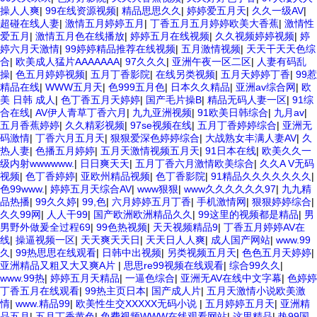
操人人爽
|
99在线资源视频
|
精品思思久久
|
婷婷爱五月天
|
久久一级AV
|
超碰在线人妻
|
激情五月婷婷五月
|
丁香五月五月婷婷欧美大香蕉
|
激情性
爱五月
|
激情五月色在线播放
|
婷婷五月在线视频
|
久久视频婷婷视频
|
婷
婷六月天激情
|
99婷婷精品推荐在线视频
|
五月激情视频
|
天天干天天色综
合
|
欧美成人猛片AAAAAAA
|
97久久久
|
亚洲午夜一区二区
|
人妻有码乱
操
|
色五月婷婷视频
|
五月丁香影院
|
在线另类视频
|
五月天婷婷丁香
|
99惹
精品在线
|
WWW五月天
|
色999五月色
|
日本久久精品
|
亚洲av综合网
|
欧
美 日韩 成人
|
色丁香五月天婷婷
|
国产毛片操B
|
精品无码人妻一区
|
91综
合在线
|
AV伊人青草丁香六月
|
九九亚洲视频
|
91欧美日韩综合
|
九月av
|
五月香蕉婷婷
|
久久精彩视频
|
97se视频在线
|
五月丁香婷婷综合
|
亚洲无
码激情
|
丁香六月五月天
|
狠狠爱深色婷婷综合
|
大战熟女丰满人妻AV
|
久
热人妻
|
色播五月婷婷
|
五月天激情视频五月天
|
91日本在线
|
欧美久久一
级内射wwwwww.
|
日日爽天天
|
五月丁香六月激情欧美综合
|
久久A V无码
视频
|
色丁香婷婷
|
亚欧州精品视频
|
色丁香影院
|
91精品久久久久久久久
|
色99www.
|
婷婷五月天综合AV
|
www狠狠
|
www久久久久久久97
|
九九精
品热播
|
99久久婷
|
99,色
|
六月婷婷五月丁香
|
手机激情网
|
狠狠婷婷综合
|
久久99网
|
人人干99
|
国产欧洲欧洲精品久久
|
99这里的视频都是精品
|
男
男野外做爰全过程69
|
99色热视频
|
天天视频精品9
|
丁香五月婷婷AV在
线
|
操逼视频一区
|
天天爽天天日
|
天天日人人爽
|
成人国产网站
|
www.99
久
|
99热思思在线观看
|
日韩中出视频
|
另类视频五月天
|
色色五月天婷婷
|
亚洲精品又粗又大又爽A片
|
思思re99视频在线观看
|
综合99久久
|
www.99热
|
婷婷五月天精品
|
一逼色综合
|
亚洲无AV在线中文字幕
|
色婷婷
丁香五月在线观看
|
99热主页日本
|
国产成人片
|
五月天激情小说欧美激
情
|
www.精品99
|
欧美性生交XXXXX无码小说
|
五月婷婷五月天
|
亚洲精
品五月
|
五月丁香黄色
|
免费视频WWW在线观看网站
|
这里精品
|
热99国