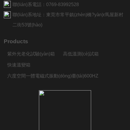
聯(lián)系電話：0769-83992528
聯(lián)系地址：東莞市常平鎮(zhèn)橋?yàn)r馬屋新村
二街53號(hào)
Products
紫外光老化試驗(yàn)箱
高低溫測(cè)試箱
快速溫變箱
六度空間一體電磁式振動(dòng)臺(tái)600HZ