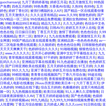
guochansanji
|
九月丁香婷婷基地
|
婷婷五月花
|
色五月激情五月
|
99热国
产免费
|
四色五月婷婷
|
99热免费
|
大香蕉AV在线
|
久热99
|
色99色
|
五月
婷色
|
婷婷丁香社区
|
被强行糟蹋的女人A片
|
国产精品一区在线观看你懂
的
|
五月天激情久久
|
久久久这里有精品
|
www.久久99
|
狠狠色婷婷
|
国产
SUV精品一区二区6
|
99在线精品免费视频
|
亚洲妇女熟BBW
|
天天爽天天
爽
|
99欧美精品99日本精品
|
精品九九久久
|
久久九九婷婷
|
色综合中文色
综合网
|
99啪99
|
色五月婷婷在线
|
日韩AV片
|
婷婷五月天伊人在线
|
亚洲
色色在线
|
日日操日日射
|
丁香五月天堂
|
激情丁香婷婷
|
色色色综合
|
久99
久视频精品
|
禁片二区
|
激情伊人
|
九九在线免费观看
|
亚洲激情五月天
|
美
女网黄
|
99国产精品白浆在线观看免费
|
亚洲精品第一色色色色色色
|
av一
区二区电影免费在线观看
|
久久狠婷婷
|
色色色色综合网
|
日韩狠狠色婷婷
|
天天天天爽爽天干
|
色婷婷综合久久久久
|
91啪啪视频
|
狠狠色综合久久久
久
|
www.久久久久久
|
五月开心婷婷网
|
亚洲中文乱字字幕线在永久
|
九九
无码
|
青草视频在线观看视频
|
97干婷婷
|
激情婷婷丁香色情五月天
|
精品
乱码久久久久
|
亚洲精品字幕在线观看
|
91九色超碰正在播放
|
色色婷婷五
月
|
国产日韩亚洲欧美在线观看
|
五月天婷婷在线播放
|
97五月婷
|
久久精
品婷婷
|
99久久九九
|
亚洲丁香花色
|
婷婷五月综合免费在线
|
婷婷免费精
品视频
|
99精彩视频
|
青青青在线视频国产
|
丁香六月综合激
|
99超在线
|
久婷婷婷
|
日韩操啪
|
色婷婷伦理
|
香蕉狠狠爱视频
|
超碰在线观看三级片
|
日韩成人电影在线播放
|
26uuu另类亚洲欧美日本一
|
六月丁香五月天
|
伊
人热婷婷
|
99精品在线下载
|
综合五月婷婷
|
色播播婷婷
|
这里只有精品视
频一区
|
九九热视频在线观看
|
欧美日比视频
|
91人人爽久久涩噜噜噜
|
日
日躁夜夜躁狠狠久久AV
|
丁香五月婷婷超碰在线
|
国产色色视频
|
色级婷
婷
|
五月婷婷视频ab
|
99九九精品
|
九九99九九99偷拍视频免费看
|
欧美成
人性爱网
|
丁香五月综合狠狠
|
五月婷成人网
|
久久久com
|
91日韩在线
|
亚