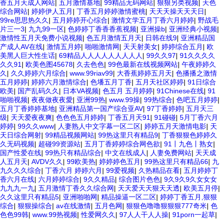
香五月天成人网站
|
五月激情基地
|
99精品无码网站
|
狠狠另类视频
|
天色
综合网站
|
婷婷伊人五月
|
丁香五月婷婷激情蜜桃
|
天天天操天天天日
|
99re思思热久久
|
五月婷婷开心综合
|
激情文学五月丁香六月婷婷
|
野战毛
片三一3
|
九九99一区
|
色婷婷丁香香香蕉视频
|
亚洲操b
|
亚洲经典小视频
|
激情性五月天免费小说视频
|
色五月激情五月天
|
日韩在线9
|
亚洲精品国
产成人AV在线
|
激情五月婷
|
啪啪激情网
|
天天射美女
|
婷婷综合五月
|
欧
美黑人巨大性生话
|
69精品人人人人人人人人人
|
99久久97
|
91久久久久
久久91
|
欧美色图45678
|
久去色色
|
99色最新在线视频网站
|
午夜婷婷久
久
|
久久婷婷六月综合
|
www.99riav99
|
大香蕉婷婷五月天
|
色播播之激情
五月婷婷
|
婷婷六月激情综合
|
色墦五月丁香
|
五月天社区婷婷
|
91日综合
欧美
|
国产乱码久久
|
日本VA视频
|
色五月 五月婷婷
|
91Chinese在线
|
91
啪啪视频
|
夜夜做夜夜愛
|
亚洲99热
|
www.99操
|
99热综合
|
色吧五月婷婷
|
五月丁香婷婷基地
|
亚洲精品第一国产综合亚AV
|
97丁香婷婷
|
五月天三
级
|
天天爱夜夜爽
|
色色色五月婷婷
|
丁香五月天91
|
91碰碰
|
5月丁香六月
婷婷
|
99久久www
|
人妻熟人中文字幕一区二区
|
婷婷五月天激情电影
|
天
天日综合网射
|
99精品视频网站
|
99热这里只有精品9
|
丁香狠狠色婷婷久
久无码视频
|
超碰99资源站
|
五月丁香婷婷综合网色欲
|
91丨九色丨熟女
|
国产性爱在线
|
99热只有精品综合
|
中文在线成人
|
人妻免费网站
|
天天成
人五月天
|
AVDV久久
|
99欧美热
|
婷婷婷色五月
|
99热这里只有精品66
|
九
九久久久综合
|
丁香六月 婷婷六月
|
99爱视频
|
久热精品在看
|
五月婷婷丁
香六月在线
|
六月婷婷综合
|
9久久精品
|
综合图片色色
|
9久9久9久女女女
九九九一九
|
五月激情丁香久久综合网
|
天天爱天天狠天天透
|
欧美五月停
|
久久这里只有精品5
|
亚洲啪啪网
|
精品操逼一区二区
|
婷婷丁香五月,狠狠
综合
|
狠狠操综合
|
av在线激情
|
五月色网
|
狠狠色噜噜狠狠狠777奇米
|
色
色色99韩
|
www.99热视频
|
性爱网久久
|
97人人干人人操
|
91porn一起草
|