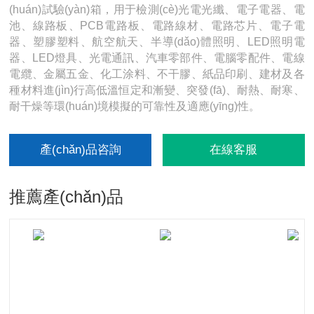
(huán)試驗(yàn)箱，用于檢測(cè)光電光纖、電子電器、電
池、線路板、PCB電路板、電路線材、電路芯片、電子電
器、塑膠塑料、航空航天、半導(dǎo)體照明、LED照明電
器、LED燈具、光電通訊、汽車零部件、電腦零配件、電線
電纜、金屬五金、化工涂料、不干膠、紙品印刷、建材及各
種材料進(jìn)行高低溫恒定和漸變、突發(fā)、耐熱、耐寒、
耐干燥等環(huán)境模擬的可靠性及適應(yīng)性。
產(chǎn)品咨詢
在線客服
推薦產(chǎn)品