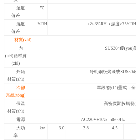
℃
溫度
偏差
濕度
%RH
+2/-3%RH（濕度
>75
%RH）
偏差
材質(zhì)
內
SUS304優(yōu)質
(nèi)箱材質
(zhì)
外箱
冷軋鋼板烤漆或SUS304優(y
材質(zhì)
冷卻
單段
/復(fù)疊式，
全封
系統(tǒng)
保溫
高密度聚胺脂發(fā
材質(zhì)
電源
AC220V
±
10% 50/60Hz A
大功
kw
3.0
3
.
8
4.
5
率