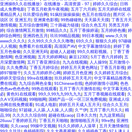
亚洲操B久久在线播放》在线播放 - 高清资源 - 97
|
婷婷久久综合
|
日韩
成人免费电影
|
丁香五月欧美午夜视频
|
五月丁六月婷
|
五月天婷婷在线观
看精品男人
|
玖玖爱综合网
|
91疯狂操操操操
|
色五月在线综合
|
图片区 小
说区 区 亚洲五月
|
亚洲黄色影视
|
99热碰碰热
|
天天舔天天摸
|
丁香五月天
激情视频
|
五月综合缴情网
|
三十路磁力链接
|
综合久色五月
|
另类五月婷
婷
|
综合激情网五月激情
|
99精品久久
|
五月丁香操婷逼
|
五月婷婷色播
|
婷
婷综合网性
|
亚洲四色五月
|
玖玖99精品视频
|
99日本视频
|
www.久久9
|
www久久久久
|
久久99久久久久久久噜噜
|
69久久久
|
狠狠久久婷
|
97碰碰
人人视频
|
免费看片在线观看
|
高清国产AV
|
中文字幕激情综合
|
婷婷丁香
五月色偷偷
|
久久亚洲无码
|
超碰人人超碰
|
99久久精彩视频。
|
丁香丁香
激情网
|
色亚洲视频
|
五月天婷婷网站
|
麻豆123区
|
5月丁香六月婷婷
|
五
月深爱激情网
|
五月丁香亚洲综合
|
九九在线视频
|
人人操99
|
五月激情小
说
|
久久免费高
|
丁香五月婷综合
|
婷婷五月天黄色网址
|
丁香五月影视
|
婷
婷97狠狠干
|
久久五月婷婷开心网
|
婷婷五月色亚洲
|
久久婷婷五月综合
|
婷婷天堂综合
|
99re在线播放
|
玖玖婷婷五月天毛片
|
中文字幕精品推荐免
费在线观
|
九九综合网色全集
|
91Chinese在线
|
色婷婷激情小说网
|
色色
色色av色色色色
|
99热在线观看
|
五月丁香六月激情在线
|
中文字幕无线久
必
|
黄色91在线观看
|
99久久99九九99九九九
|
五月丁香视频在线观看
|
久
久A V无码视频
|
99啪啪网
|
国精产品一区一区三区免费视频
|
亚洲成人综
合网在线免费观看
|
91成人电影
|
婷婷五月天成人五月天
|
综合久久五月
|
啪啪综合
|
97超碰,人人舔,人人操,人人摸
|
久艹伊
|
五月丁香六月久久
|
精
品,99
|
久久久久久综合88
|
超碰在线caop
|
日本久久性
|
九九这里精品
|
26uuu丁香婷婷五月
|
丁香五月天啪啪
|
激情啪啪五月天
|
99re热
|
亚洲性
视频
|
久久caop
|
99操中文视频
|
91久久婷婷人人澡草
|
五月天激情偷拍
|
99久久玖玖
|
色婷婷影院
|
久久大香蕉视频
|
久久婷婷色丁香
|
97人凄人人