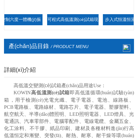
體機(jī)振
可程式高低溫測(cè)試箱現
步入式恒溫恒濕環(huán)
)臺(tái)
(xiàn)貨廠家
境試驗(yàn)箱,步入式恒溫
恒濕室
產(chǎn)品目錄
/ PRODUCT MENU
詳細(xì)介紹
高低溫交變測(cè)試箱
產(chǎn)品用途Use：
KOWIN
高低溫
測(cè)試
箱
即
高低溫循環(huán)試驗(yàn)
箱
，用于檢測(cè)
光電光纖、電子電器、電池
、線路板、
PCB電路板、電路線材、電路芯片
、
電子電器、塑膠塑料、
航空航天、半導(dǎo)體照明、LED照明電器、LED燈具、光
電通訊、汽車零部件、電腦零配件、電線電纜、金屬五金、
化工涂料、不干膠、紙品印刷、建材
及各種材料進(jìn)行高
低溫恒定和漸變、突發(fā)、耐熱、耐寒、耐干燥等環(huán)