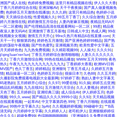
洲国产成人在线
|
色婷婷免费视频
|
这里只有精品视频在线
|
伊人久久大香
|
丁香六月婷婷综合在线
|
亚洲深喉AV
|
天干干夜夜操
|
国产真人做爰视频免
费
|
色婷婷五月天激情在线播放
|
久久久婷
|
这里只有精品热
|
色婷婷小说
网
|
天天插综合在线
|
性爱视频久久
|
99五月丁香丁
|
久久综合激情
|
五月婷
婷六月激情在线
|
婷婷激情五月综合
|
人妻内射麻豆视频
|
夜精品无码A片
一区二区蜜桃
|
国产伦理精品高清在线观看网站一区二区
|
99惹
|
精品夜
夜澡人妻无码AV
|
亚洲激情丁香五月基地
|
日韩成人中文
|
热成人网
|
99在
线视频女女视频
|
激情五月天开心
|
99re久热只有精品6在线直播.com
|
天
天干一干
|
狠狠第四色
|
婷婷色五月激情
|
国产亚洲色婷婷99精品
|
国产熟
妇的荡欲午夜视频
|
国产性色蜜乳
|
亚洲视频另类
|
欧美性爱中文字幕
|
五
月天婷婷色色
|
九九热免费视频
|
久久精彩视频99
|
人人操大
|
久久久91
|
ji'qing'luan'ren'lun
|
丁香五月婷婷综合激情啪啪啪
|
人妻久久久久久久久
久久
|
丁香六月激情综合网
|
99热在线精品播放
|
WWW.五月天9999
|
夜色
热久
|
午夜九九九九九九九九九九九九九
|
丁香婷婷大香蕉
|
欧洲MV日韩
MV国产
|
色久丁香五
|
婷婷精品
|
亚洲狠9
|
丁香五月成人
|
久婷婷五月激
情
|
精品操逼一区二区
|
色婷婷五月综合
|
很操日本7
|
久色88
|
久久五月婷
|
久播影院免费观看电视剧大全最新网
|
97婷婷丁香
|
熟妇人妻中文字幕无
码老熟妇
|
五月婷婷开心综合
|
久久97
|
99爱在线
|
91久操
|
婷婷五点亚洲
|
精品乱码视频
|
九九在线91
|
五月激情六月宗合
|
久久人妻视步
|
婷婷五月
天色丁香
|
五月婷婷日
|
亚洲经典三级
|
成人综合AV
|
伊人婷婷五月
|
色婷
视频
|
99久久.www
|
国产精品久久久久9999小说
|
久久92
|
天天精品视频
在线观看视频
|
一起草AV
|
中文字幕第四色.999
|
丁香六月啪啪
|
在线观看
的av
|
99热中文字幕久久
|
3pAV
|
久久视频婷婷视频
|
99碰碰中文
|
艹B高
清无码
|
六月婷婷中文字幕
|
久久婷婷人人
|
老司机伊人
|
亚洲狠狠婷婷综
合久久久
|
超碰免费99
|
色综啪啪啪啪啪啪
|
《亚洲操B久久免费在线观看,