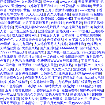
婷婷刺激综合
|
久久激情天堂
|
综合久久9
|
www.久久9
|
天天爽,夜夜爽
|
色
欲AVV
|
亚洲色vA
|
97婷婷丁香五月综合
|
99性爱精品
|
91呦呦呦
|
天天久
综合
|
大香婷婷
|
黄色一级影片
|
五月丁香激情四射综合
|
www.激情
|
丁香
午月AV中文字幕
|
天天天天天日
|
久久人妻乱子伦
|
激情第四色
|
狠狠狠狠
狠狠狠狠狠狠狠色宗合图片
|
欧美顶级少妇做爰HD
|
丁香桃色综合网
|
4399无码视频
|
六月丁香婷婷五月
|
色婷婷影
|
色色五月婷
|
婷婷五月激情
四月综合
|
无码免费人妻A片AAA毛片西瓜
|
99热这里只有精品13
|
熟女强
人妻一区二区三区四区无
|
亚洲综合热
|
超热久碰.com
|
99热免
|
五月婷婷
开心爱
|
成人综合视频网址
|
丁香五月人妻
|
日本色频
|
日本在线观看99
|
97色色色
|
人人澡天天色天天做
|
色婷婷成人
|
中文字幕 久久9999
|
吾爱
AV导航
|
九九九九国产
|
人人综合五月人人婷婷
|
婷婷网影院
|
色婷网
|
久
久精品亚洲热
|
大香蕉久热
|
国产亚洲精品AAAAAAA片
|
国产精品久久
7777777精品无码
|
操逼巨乳91
|
国产午夜一区二区三区
|
99re这里只有精
品在线观看
|
情色五月天网站
|
一点色成人网
|
激情综合国产
|
五月欧美色
色五月
|
人妻AV在线观看
|
免费视频WWW在线观看网站
|
丁香五月成人
av
|
国产噜一噜天天噜
|
99精品女人天堂
|
欧美久热
|
91精品国产99久久久
久久天美
|
天天干狠狠操
|
日本久热
|
久久女人九九
|
亚洲欧美日韩VIP
|
久
久99激情
|
影音先锋激情网
|
日韩综合久
|
亚洲爆乳无码精品AAA片蜜桃
|
五月天综合久久
|
色狠狠伊人久久五月丁香
|
婷婷九月在线
|
九九成人电影
婷婷
|
婷婷在线精品
|
久久婷婷综合网
|
九九热经典视频在线观看
|
色很很
96
|
99色综合网
|
日本少妇AA一级特黄大片
|
极品少妇XXXX精品少妇偷
拍
|
五月丁香黄色视频
|
丁香婷婷五月综合
|
狠狠色噜噜
|
包操45分钟网站
|
草一草avb
|
狠狠综合久久综合
|
极骚大香蕉伊人
|
婷婷综合五月
|
超碰99
热
|
AV操逼网
|
97碰人人操
|
思思热在线播放
|
思思精品久久艹
|
美妞av
|
丁
香五月天啪啪
|
日本乱论99
|
丁香六月激情国产
|
黄色AAAA韩国