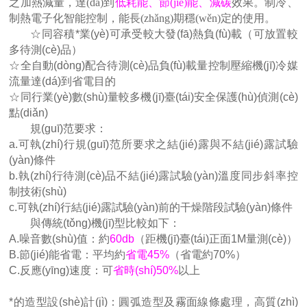
之加熱減量，達(dá)到
低耗能、節(jié)能、減碳
效果。制冷、
制熱電子化智能控制，能長(zhǎng)期穩(wěn)定的使用。
☆同容積*業(yè)
可承受較大發(fā)熱負(fù)載
（可放置較
多待測(cè)品）
☆全自動(dòng)配合待測(cè)品負(fù)載量控制壓縮機(jī)冷媒
流量達(dá)到省電目的
☆同行業(yè)數(shù)量較多機(jī)臺(tái)安全保護(hù)偵測(cè)
點(diǎn)
規(guī)范要求：
a.可執(zhí)行規(guī)范所要求之結(jié)露與不結(jié)露試驗
(yàn)條件
b.執(zhí)行待測(cè)品不結(jié)露試驗(yàn)溫度同步斜率控
制技術(shù)
c.可執(zhí)行結(jié)露試驗(yàn)前的干燥階段試驗(yàn)條件
與傳統(tǒng)機(jī)型比較如下：
A.噪音數(shù)值：約
60db
（距機(jī)臺(tái)正面1M量測(cè)）
B.節(jié)能省電：平均約
省電45%
（省電約70%）
C.反應(yīng)速度：可
省時(shí)50%
以上
*的造型設(shè)計(jì)：圓弧造型及霧面線條處理，高質(zhì)