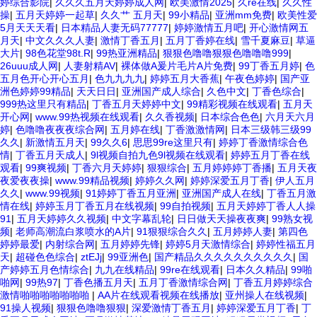
婷综合影院
|
久久久五月天婷婷成人网
|
欧美激情2025
|
久re在线
|
久久性
操
|
五月天婷婷一起草
|
久久艹 五月天
|
99小精品
|
亚洲mm免费
|
欧美性爱
5月天天天看
|
日本精品人妻无码77777
|
婷婷激情五月吧
|
开心激情网五
月天
|
中文久久久人妻
|
激情丁香五月
|
五月丁香婷在线
|
雪千夏麻豆
|
草逼
大片
|
98色花堂98t.R
|
99热亚洲精品
|
狠狠色噜噜狠狠色噜噜噜999
|
26uuu成人网
|
人妻射精AV
|
裸体做A爰片毛片A片免费
|
99丁香五月婷
|
色
五月色开心开心五月
|
色九九九九
|
婷婷五月大香蕉
|
午夜色婷婷
|
国产亚
洲色婷婷99精品
|
天天日日
|
亚洲国产成人综合
|
久色中文
|
丁香色综合
|
999热这里只有精品
|
丁香五月天婷婷中文
|
99精彩视频在线观看
|
五月天
开心网
|
www.99热视频在线观看
|
久久香视频
|
日本综合色色
|
六月天六月
婷
|
色噜噜夜夜夜综合网
|
五月婷在线
|
丁香激激情网
|
日本三级韩三级99
久久
|
新激情五月天
|
99久久6
|
思思99re这里只有
|
婷婷丁香激情综合色
情
|
丁香五月天成人
|
9l视频自拍九色9l视频在线观看
|
婷婷五月丁香在线
观看
|
99爽视频
|
丁香六月天婷婷
|
狠狠综合
|
五月婷婷婷丁香播
|
五月天夜
夜爱夜夜操
|
www.99精品视频
|
婷婷久久网
|
婷婷深爱五月丁香
|
伊人五月
久久
|
www.99视频
|
91婷婷丁香五月亚洲
|
亚洲国产成人在线
|
丁香五月激
情在线
|
婷婷玉月丁香五月在线视频
|
99自拍视频
|
五月天婷婷丁香人人操
91
|
五月天婷婷久久视频
|
中文字幕乱轮
|
日日做天天操夜夜爽
|
99熟女视
频
|
老师高潮流白浆喷水的A片
|
91狠狠综合久久
|
五月婷婷人妻
|
第四色
婷婷最爱
|
内射综合网
|
五月婷婷先锋
|
婷婷5月天激情综合
|
婷婷性福五月
天
|
超碰色色综合
|
ztEJj
|
99亚洲色
|
国产精品久久久久久久久久久久
|
国
产婷婷五月色情综合
|
九九在线精品
|
99re在线观看
|
日本久久精品
|
99啪
啪网
|
99热97
|
丁香色播五月天
|
五月丁香激情综合网
|
丁香五月婷婷综合
激情啪啪啪啪啪啪啪
|
AA片在线观看视频在线播放
|
亚州操人在线视频
|
91操人视频
|
狠狠色噜噜狠狠
|
深爱激情丁香五月
|
婷婷深爱五月丁香
|
丁