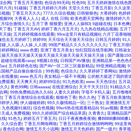
综合网
|
丁香五月天激情
|
色综合99无码
|
性色99
|
五月天婷婷激情在线色
月六月
|
91碰操
|
丁香五月婷婷六月婷
|
天堂久久性
|
丁香五月影
|
久久这里
品视频
|
丁香五月天久久
|
777久久综合视频
|
日韩狠狠色
|
大香婷婷
|
色婷婷
视频99
|
大香蕉人人人
|
成人 在线 日韩
|
欧美色图天堂网色
|
激情婷婷六月
五月综合激情久久
|
五月丁香 狠狠爱
|
亚洲人人操BD
|
9超碰在线
|
日本色爽
天丁香
|
丁香五月天AV
|
婷婷丁香六月五月天
|
九九热在线精品视频
|
五月
天天操
|
五月婷婷视频在线观看
|
99re这里只有精品视频6
|
六月丁花香啪
俺也去五月婷婷丁
|
婷婷99
|
天天综合天天做天天综合
|
日韩五月婷婷
|
91
超碰,人人舔,人人操,人人摸
|
99国产精品久久久久久久久久久
|
丁香五月很
月婷婷网站
|
www.色窝
|
亚洲丁香五月美女
|
怡红院院在线导航网
|
日韩淑女
天操天天操天天操天天操天天操天天操天天操天天操天天操
|
国产露脸15
|
超碰在线观看caop
|
9视频1在线
|
日韩国产AV播放
|
亚洲精品第一色色色
av
|
五月婷婷色在线
|
国产AV一区二区三区最新精品
|
99亚洲精品视频
|
51国精产品自偷自偷综合
|
99色视
|
色综合久
|
久久草婷婷丁香网站
|
激情婷
合在线播放
|
www.色五月
|
美女精品一级不卡视频
|
公的粗大挺进了我的密
免费观看
|
天天爽天天
|
婷婷99综合
|
91九色欧美
|
www.天天色综合
|
五月花
久久
|
黄色99网
|
日韩aaaaa
|
在线亚洲综合
|
天天干天天日日
|
91精品久
合网
|
99热免费精品热久久66
|
人妻久久婷婷
|
字母不卡码人逼
|
五月噜噜
欲
|
丁香五月激情综合在线观看
|
狠狠色丁香
|
热久久色
|
丁香五月欧美激情
婷婷伊人网
|
伊人碰碰婷婷
|
99久久极情精品一区
|
三十熟女
|
亚洲激情五月
|
九色视频91疯狂
|
综合色视频
|
99er6热在线观看精品6
|
91av视频
|
黄色
月天成人免费视频
|
99久久婷婷国产综合精品草原
|
久青青久
|
亚洲精品国产
在线
|
91色九
|
婷婷五月丁香五月
|
日日干夜夜撸夜夜骑
|
搡BBBB搡BBB搡1
|
久久综合爱
|
丁香五月网络网络
|
丁香五月婷婷综合激情哟哟哟
|
99这里
热
|
夜色综合网
|
激情五月天小说网
|
激情五月天色婷婷
|
国产一级片
|
青草视