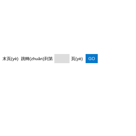
) 末頁(yè) 跳轉(zhuǎn)到第
頁(yè)