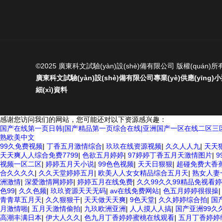
©2025 廣東科文試驗(yàn)設(shè)備有限公司 版權(quán)所
廣東科文試驗(yàn)設(shè)備有限公司專業(yè)供應(yīn
細(xì)資料
感谢您访问我们的网站，您可能还对以下资源感兴趣：
国产在线第一页日韩|国产精品第一页综合在线|亚洲国产一区在线二区三区
熟欧美中文
99久免费视频
|
丁香五月激情综合
|
玖玖在线资源视频
|
久久人人九
|
天天狠
天天爽人人综合免费7799
|
色欲五月婷婷
|
97婷婷丁香五月天激情图片
|
视频一区二区
|
婷婷五月天小说
|
99色色视频
|
天天日狠狠
|
超碰免费大香
合久久久久
|
久久天堂婷婷五月
|
欧美人人女女精品综合五月天
|
熟女人妻
洲激情
|
深爱激情网婷婷
|
婷婷五月在线免费
|
久久99久久99精品免视看
色99
|
久久色频
|
玖玖资源天天无码
|
av在线免费网站
|
色五月婷婷很很操
青青草五月天
|
久久狠狠干
|
天天做天天爽
|
9色天堂
|
久久婷婷综合拍
|
国
月激情啪
|
五月天激情偷拍
|
九玖欧洲亚洲
|
人人摸人人搞
|
国产亚洲99久
高潮丰满日本
|
伊大人久久
|
色九月丁香婷婷蜜桃在线观看
|
五月丁香婷婷