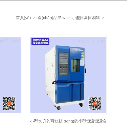
首頁(yè)
>
產(chǎn)品展示
>
小型恒溫恒濕箱
>
小型36升的可移動(dòng)的小型恒溫恒濕箱