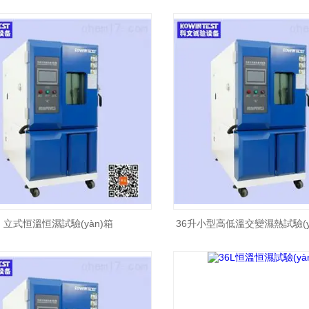
立式恒溫恒濕試驗(yàn)箱
36升小型高低溫交變濕熱試驗(y
恒溫恒濕箱