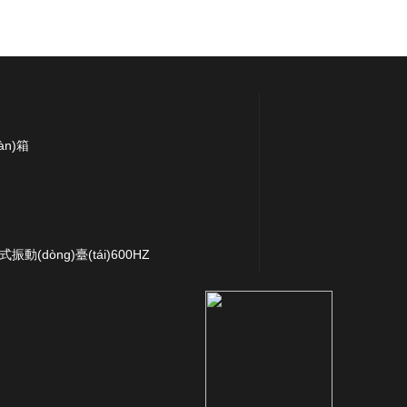
n)箱
(dòng)臺(tái)600HZ