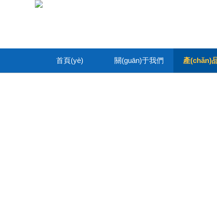
首頁(yè)
關(guān)于我們
產(chǎn