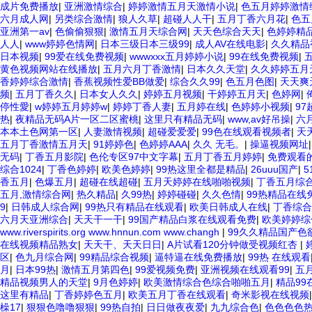
成片免费播放
|
亚洲激情综合
|
婷婷激情五月天激情小说
|
色五月婷婷激情
六月成人网
|
另类综合激情
|
狼人久草
|
超碰人人干
|
五月丁香六月花
|
色五
亚洲第一av
|
色偷偷狠狠
|
激情五月天综合网
|
天天色综合天天
|
色婷婷精
人人
|
www婷婷色情网
|
日本三级日本三级99
|
成人AV在线电影
|
久久精品
日本视频
|
99爱在线免费视频
|
wwwxxx五月婷婷小说
|
99在线免费视频
|
黄色视频网站在线播放
|
五月六月丁香激情
|
日本久久天堂
|
久久婷婷五月
香婷婷综合激情
|
香蕉视频性爱BB做爱
|
综合久久99
|
色五月色图
|
天天爽
频
|
五月丁香久久
|
日本女人久久
|
婷婷五月视频
|
干婷婷五月天
|
色婷网
|
停性愛
|
w婷婷五月婷婷w
|
婷婷丁香人妻
|
五月婷在线
|
色婷婷小视频
|
97
热
|
夜精品无码A片一区二区蜜桃
|
这里只有精品无码
|
www,av好吊操
|
六
本本土色网第一区
|
人妻激情视频
|
超碰爱爱爱
|
99色在线观看视频者
|
天
五月丁香激情五月天
|
91婷婷色
|
色婷婷AAA
|
久久 无毛。
|
操逼视频网址
无码
|
丁香五月影院
|
色伦专区97中文字幕
|
五月丁香五月婷婷
|
免费观看的
综合1024
|
丁香色婷婷
|
欧美色婷婷
|
99热这里全都是精品
|
26uuu国产
|
香五月
|
色爆五月
|
超碰在线超碰
|
五月天婷婷在线啪啪视频
|
丁香五月综
五月,激情综合网
|
热久精品
|
久99热
|
婷婷碰碰
|
久久色情
|
99热精品在线
9
|
日韩成人综合网
|
99热只有精品在线观看
|
欧美日韩成人在线
|
丁香综合
六月天亚洲综合
|
天天干一干
|
99国产精品白浆在线观看免费
|
欧美婷婷综
www.riverspirits.org www.hnnun.com www.changh
|
99久久精品国产色
在线视频精品熟女
|
天天干、天天日日
|
A片试看120分钟做受视频红杏
|
区
|
色九月综合网
|
99精品综合视频
|
逼特逼在线免费播放
|
99热 在线观看
月
|
日本99热
|
激情五月第四色
|
99爱视频免费
|
亚洲视频在线观看99
|
五
精品视频男人的天堂
|
9月色婷婷
|
欧美激情综合色综合啪啪五月
|
精品99
这里有精品
|
丁香婷婷色五月
|
欧美五月丁香在线观看
|
奇米影视在线视频
橾17
|
狠狠色噜噜狠狠
|
99热自拍
|
日日做夜夜爱
|
九九综合色
|
色色色色