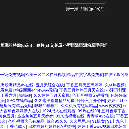
掃一掃 加關(guān)注
溫恒濕箱特點(diǎn)、參數(shù)以及小型恒溫恒濕箱原理等詳
色一级免费视频|欧美一区二区在线视频|精品中文字幕免费看|在线字幕另类
亚洲殴洲精品Av在线
|
五月天综合在线
|
丁香五月天五码婷婷
|
久re热视频
|
观看免费
|
特级西西4444www无码
|
丁香五月婷婷五月天在线
|
小泽玛利亚
月丁香六月
|
操操碰
|
久久婷婷五月天蜜桃
|
色五月视频无码播放
|
色婷婷综
欧美
|
99久在线精品
|
久久这里都是精品免费
|
婷婷六月开心网
|
婷婷五月亚
e热这里只有精品无码
|
狠狠艹狠狠艹
|
久久机只有这里精品
|
www.夜夜夜
|
se
大香蕉色婷婷伊人在线
|
1024成人在线观看
|
99热在线99
|
五月色亭丁香
|
美色五月
|
热热色色五月天婷婷
|
99久热视频在线
|
青青草Avb在线
|
丁香五
久久
|
久机视频这只有精品
|
综合99久久
|
久久思思热
|
91操女
|
91丨九色丨
线
|
丁香色成人
|
日本熟妇乱妇熟色A片蜜桃
|
婷婷丁香www视频日本韩国
|