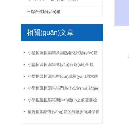
LED電磁式振動(dòng)臺(tái)
LCD高溫老化房
PCB電路板高溫老化房
六度空間一體振動(dòng)臺(tái)
高低溫拉力試驗(yàn)機(jī)
自由跌落試驗(yàn)機(jī)
破裂強(qiáng)度試驗(yàn)機(jī)
鞋材檢測(cè)試驗(yàn)機(jī)
三綜合試驗(yàn)箱
LED包裝運(yùn)輸振動(dòng)臺
LCD電磁振動(dòng)臺(tái)
PCB電路板電磁振動(dòng)臺(tái)
環(huán)壓強(qiáng)度試驗(yàn)機
線材彎折試驗(yàn)機(jī)
溫濕度振動(dòng)三綜合試驗(yàn)
相關(guān)文章
(tái)
LED跌落試驗(yàn)機(jī)
LCD包裝運(yùn)輸振動(dòng)臺
PCB電路板鼓風(fēng)干燥箱
(jī)
跌落試驗(yàn)機(jī)
插拔力試驗(yàn)機(jī)
箱
/ ARTICLES
LED電熱鼓風(fēng)干燥箱
(tái)
LCD跌落試驗(yàn)機(jī)
模擬運(yùn)輸振動(dòng)臺(tái)
耐磨擦試驗(yàn)機(jī)
小型恒溫恒濕箱及濕熱老化試驗(yàn)箱
LCD電熱鼓風(fēng)干燥箱
油墨脫色試驗(yàn)機(jī)
按鍵壽命試驗(yàn)機(jī)
季度保養(yǎng)項(xiàng)目
小型恒溫恒濕箱運(yùn)行時(shí)出現
(xiàn)故障異常怎么辦
小型恒溫恒濕箱對(duì)試驗(yàn)用水的
要求
小型恒溫恒濕箱箱門為什么會(huì)結(jié)
冰
小型恒溫恒濕箱開(kāi)機(jī)之前需要檢
查的事項(xiàng)
恒溫恒濕培養(yǎng)箱的維護(hù)與保養
(yǎng)