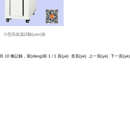
小型高低溫試驗(yàn)箱
共 10 條記錄，當(dāng)前 1 / 1 頁(yè) 首頁(yè) 上一頁(yè) 下一頁(yè