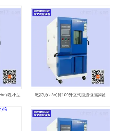
àn)箱,小型
廠家現(xiàn)貨100升立式恒溫恒濕試驗
(yàn)箱