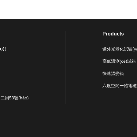
Products
ào)）
紫外光老化試驗(yà
高低溫測(cè)試箱
快速溫變箱
六度空間一體電磁式振動
二街53號(hào)