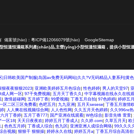
有 備案號(hào)：
粵ICP備12066079號(hào)
GoogleSitemap
g)小型恒溫恒濕箱系列產(chǎn)品,主營(yíng)小型恒溫恒濕箱，提供小型恒
|日韩欧美国产制服|岛国av免费无码网站|久久?V无码精品人妻系列|黄
狠夜夜狠狠2023
|
亚洲欧美婷婷五月色综合
|
性色婷婷
|
男人的天堂97
|
99成人网一区
|
97干免费视频
|
五月天丁香久久
|
中字幕视频在线永久在线
蕉
|
激情超碰网
|
五月婷丁香
|
99爱视频
|
丁香五月自拍
|
97色婷婷
|
婷婷五
一区二区三区免费看
|
色吧五月
|
九九亚洲
|
五月天sesese
|
丁香五月激情
婷婷
|
人人爽在线视频综合网
|
人人色性网
|
久久五月天色婷婷
|
久久996r
|
六月丁香婷
|
五月丁香777
|
国产亚洲在线观看
|
W色综合
|
影音先锋 萱萱
|
产一区18
|
天天日夜夜欢
|
婷婷五月丁香成人
|
久久婷.com
|
久草五月天
|
欧
久
|
色色五月婷
|
丁香成人综合
|
色九区
|
亚洲亚洲人成综合网络
|
99久久久
综合视频
|
狠狠干 狠狠操
|
婷婷永久在线
|
婷婷五月a
|
丁香五月综合高清在