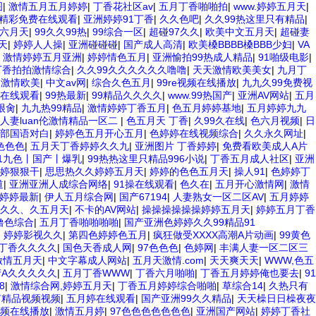
图
|
激情五月五月婷婷
|
丁香花社区av
|
五月丁香啪啪拍
|
www.婷婷五月天
|
精彩免费在线观看
|
亚洲婷婷91丁香
|
久久色吧
|
久久99热这里只有精品
|
六月天
|
99久久99热
|
99综合一区
|
超碰97久久
|
欧美中文五月天
|
超碰妻
天
|
婷婷人人操
|
亚洲碰碰碰
|
国产成人高清
|
欧美槡BBBB槡BBB少妇
|
VA
|
激情婷婷五月亚洲
|
婷婷情色五月
|
亚洲愉拍99热成人精品
|
91啪级电影
|
丁香拍拍激情综合
|
久久99久久久久久久噜噜
|
天天激情欧美美女
|
九月丁
啪激情欧美
|
中文av网
|
综合久色五月
|
99re视频在线播放
|
九九久99免费视
人在线观看
|
99热最新
|
99精品久久久久
|
www.99热国产
|
亚洲AV网站
|
五月
很肏
|
九九热99精品
|
激情婷婷丁香五月
|
色五月婷婷基地
|
五月婷婷九九
人妻luan伦激情精品一区二
|
色五月天 丁香
|
久99久在线
|
色六月视频
|
日
0部国语对白
|
婷婷色五月开心五月
|
色婷婷在线视频综合
|
久久永久网址
|
色色色
|
五月天丁香婷婷久久九
|
亚洲图片 丁香婷婷
|
免费看欧美成人A片
91九色丨国产丨爆乳
|
99热热这里只精品996小说
|
丁香五月成人社区
|
亚洲
婷狠狠干
|
思思热久久婷婷五月天
|
婷婷的色色五月天
|
操人91
|
色婷婷丁
道
|
亚洲亚洲人成综合网络
|
91操在线观看
|
色久在
|
五月开心激情网
|
激情
婷婷最新
|
伊人五月综合网
|
国产67194
|
人妻熟女一区二区AV
|
五月婷婷
久久久、久五月天
|
不卡的AV网站
|
操操操操操操婷婷五月天
|
婷婷五月丁香
噜色综合
|
五月丁香啪啪啪啪
|
国产亚洲色婷婷久久99精品91
|
婷婷影视久久
|
第四色婷婷色五月
|
疯狂做受XXXX高潮A片动画
|
99黄色
丁香久久久久
|
国色天香成人网
|
97色色色
|
色婷网
|
丰满人妻一区二区三
激情五月天
|
中文字幕成人网站
|
五月天激情.com
|
天天爽天天
|
WWW,色五
A久久久久久
|
五月丁香WWW
|
丁香六月啪啪
|
丁香五月婷婷俺也要去
|
91
8
|
激情综合网,婷婷五月天
|
丁香五月婷婷综合啪啪
|
草综合14
|
久热只有
有精品视频视频
|
五月婷在线观看
|
国产亚洲99久久精品
|
天天橾日日橾夜夜
频在线播放
|
激情五月婷
|
97色色色色色色色
|
亚洲国产网站
|
婷婷丁香社