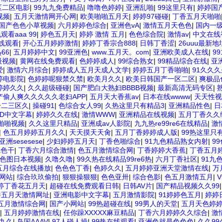
区二区电影
|
99九九免费精品
|
噜噜色婷婷
|
亚洲乱啪
|
99这里只有
|
婷婷国
视频
|
五月天激情网开心网
|
欧美啪啪五月天
|
婷婷97碰碰
|
丁香五月天啪啪
国产色色小草视频
|
六月婷婷色综合
|
亚洲色vA
|
激情五月天色色
|
国内一
看aaa 99
|
婷色五月天
|
婷婷 激情 五月
|
色色综合院
|
激情av
|
中文在线
在线观看
|
开心五月婷婷激情
|
婷婷丁香宗合888
|
日韩丁香涩
|
26uuu最新地
66
|
五月婷婷中文
|
99亚洲色
|
www.五月天。com
|
亚洲欧美成人在线
|
9
级视频
|
黄网在线免费观看
|
色婷婷成人
|
99综合熟女
|
99精品综合在线
|
亚
爱
|
激情六月综合
|
婷婷成人五月天成人文学
|
婷婷五月丁香啪啪
|
91久久
婷电影院
|
色婷婷呢狠禁久禁
|
欧美月久久
|
欧美日韩国产一区二区
|
爽极品
婷婷久久
|
久久超级碰碰
|
国产肥白大熟妇BBBB视频
|
最新高清无码专区
|
产偷人爽久久久久久老妇APP
|
五月天大香蕉av
|
日本在线wwww
|
天天性视
一二三区久
|
操碰91
|
色综合女人99
|
久热这里只有精品3
|
亚洲精品性色
|
日
D中文字幕
|
婷婷久久在线
|
激情WWW
|
亚洲精品在线视频
|
五月丁香久久
啪啪视频
|
久久这里只精品
|
亚洲成av人影院
|
九九热re99re6在线精品
|
激
|
色五月婷婷五月久久
|
天天摸天天肏
|
五月丁香婷婷成人版
|
99热这里只
亚洲sesesese
|
少妇婷婷五月天
|
丁香色啪综合
|
91九色精品熟女内射
|
9
色色干
|
丁香六月综合激情
|
色五月激情综合网
|
丁香婷婷大香蕉
|
丁香五月婷
色图日本视频
|
久噜久噜
|
99久热在线精品99re6热
|
六月丁香社区
|
91九
五月综合在线播放
|
色色色丁香
|
色婷久久
|
五月婷婷亚洲天堂激情在线
|
万
网站
|
综合玖玖偷拍
|
狠狠操狠狠
|
色色亚卅
|
综合色影
|
色五月激情五月
|
V
婷丁香花五月天
|
超碰在线免费观看日韩
|
日韩AV片
|
国产精品视频久久99
香五月天激情网址
|
亚洲电影中文字幕
|
五月激情影院
|
91婷婷色五月
|
婷婷
五月激情综合网
|
国产小网站
|
99热超碰在线
|
99男人的天堂
|
五月天色婷
|
五月婷婷激情在线
|
任你躁XXXXX麻豆精品
|
丁香六月婷婷久久综合
|
激
九久
|
岛国AAAV
|
97人碰人操
|
99热在线观看
|
亚洲色就是色色色
|
久久99