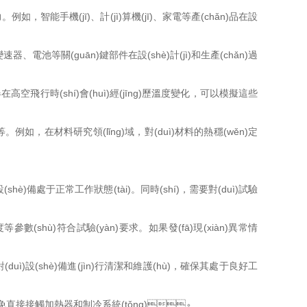
機(jī)、計(jì)算機(jī)、家電等產(chǎn)品在設
、電池等關(guān)鍵部件在設(shè)計(jì)和生產(chǎn)過
高空飛行時(shí)會(huì)經(jīng)歷溫度變化，可以模擬這些
。例如，在材料研究領(lǐng)域，對(duì)材料的熱穩(wěn)定
。
hè)備處于正常工作狀態(tài)。同時(shí)，需要對(duì)試驗
、濕度等參數(shù)符合試驗(yàn)要求。如果發(fā)現(xiàn)異常情
要對(duì)設(shè)備進(jìn)行清潔和維護(hù)，確保其處于良好工
，避免直接接觸加熱器和制冷系統(tǒng)。