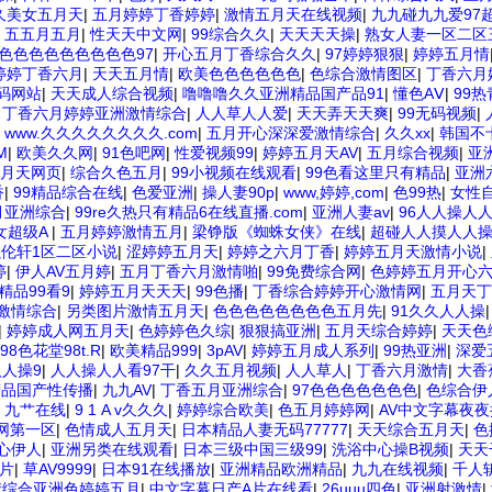
久美女五月天
|
五月婷婷丁香婷婷
|
激情五月天在线视频
|
九九碰九九爱97
|
五五月五月
|
性天天中文网
|
99综合久久
|
天天天天操
|
熟女人妻一区二区
色色色色色色色色色97
|
开心五月丁香综合久久
|
97婷婷狠狠
|
婷婷五月情
婷婷丁香六月
|
天天五月情
|
欧美色色色色色色
|
色综合激情图区
|
丁香六月
码网站
|
天天成人综合视频
|
噜噜噜久久亚洲精品国产品91
|
懂色AⅤ
|
99
月丁香六月婷婷亚洲激情综合
|
人人草人人爱
|
天天弄天天爽
|
99无码视频
|
|
www.久久久久久久久久.com
|
五月开心深深爱激情综合
|
久久xx
|
韩国不
M
|
欧美久久网
|
91色吧网
|
性爱视频99
|
婷婷五月天AV
|
五月综合视频
|
亚
月天网页
|
综合久色五月
|
99小视频在线观看
|
99色看这里只有精品
|
亚洲
香
|
99精品综合在线
|
色爱亚洲
|
操人妻90p
|
www,婷婷,com
|
色99热
|
女性
月亚洲综合
|
99re久热只有精品6在线直播.com
|
亚洲人妻av
|
96人人操人
女超级A
|
五月婷婷激情五月
|
梁铮版《蜘蛛女侠》在线
|
超碰人人摸人人
伦轩1区二区小说
|
涩婷婷五月天
|
婷婷之六月丁香
|
婷婷五月天激情小说
|
婷
|
伊人AV五月婷
|
五月丁香六月激情啪
|
99免费综合网
|
色婷婷五月开心
精品99看9
|
婷婷五月天天天
|
99色播
|
丁香综合婷婷开心激情网
|
五月天丁
激情综合
|
另类图片激情五月天
|
色色色色色色色色五月先
|
91久久人人操
|
婷婷成人网五月天
|
色婷婷色久综
|
狠狠搞亚洲
|
五月天综合婷婷
|
天天色
98色花堂98t.R
|
欧美精品999
|
3pAV
|
婷婷五月成人系列
|
99热亚洲
|
深爱
人人操9
|
人人操人人看97干
|
久久五月视频
|
人人草人
|
丁香六月激情
|
大香
精品国产性传播
|
九九AV
|
丁香五月亚洲综合
|
97色色色色色色色
|
色综合伊
|
九艹在线
|
9 1 A v久久久
|
婷婷综合欧美
|
色五月婷婷网
|
AV中文字幕夜夜
网第一区
|
色情成人五月天
|
日本精品人妻无码77777
|
天天综合五月天
|
色
心伊人
|
亚洲另类在线观看
|
日本三级中国三级99
|
洗浴中心操B视频
|
天天
片
|
草AV9999
|
日本91在线播放
|
亚洲精品欧洲精品
|
九九在线视频
|
千人
情综合亚洲色婷婷五月
|
中文字幕日产A片在线看
|
26uuu四色
|
亚洲射激情
|