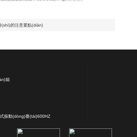
shí)的注意要點(diǎn)
n)箱
(dòng)臺(tái)600HZ