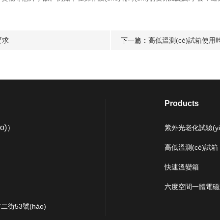
要求
下一篇：
高低溫測(cè)試箱使用時(
Products
ào)）
紫外光老化試驗(yà
高低溫測(cè)試箱
快速溫變箱
六度空間一體電磁式振動
二街53號(hào)