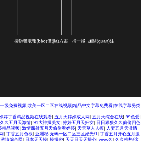
掃碼獲取報(bào)價(jià)方案
掃一掃 加關(guān)注
色一级免费视频|欧美一区二区在线视频|精品中文字幕免费看|在线字幕另类
婷婷丁香精品视频在线观看
|
五月天婷婷成人网
|
五月天综合在线
|
99色爱
|
久久五月天激情
|
91大神操美女
|
婷婷五月天奸女
|
日日狠狠久久偷偷四色
婷精品视频
|
激情四射五月天偷偷看婷婷
|
天天草人人摸
|
人妻五月天激情
网
|
丁香五月色欲
|
亚洲秘 无码一区二区三区妃光/1
|
丁香五月开心五月激
月激情综合网
|
日本天天操
|
操操碰
|
天天日天天操心
|
www久
|
久久机热/这