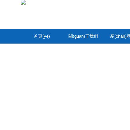
首頁(yè)
關(guān)于我們
產(chǎn