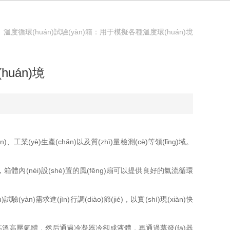
 溫度循環(huán)試驗(yàn)箱：用于模擬各種溫度環(huán)境
uán)境
工業(yè)生產(chǎn)以及質(zhì)量檢測(cè)等領(lǐng)域。
箱體內(nèi)設(shè)置的風(fēng)扇可以提供良好的氣流循環
求進(jìn)行調(diào)節(jié)，以實(shí)現(xiàn)快
壓縮成高溫高壓氣體，然后通過冷凝器冷卻成液體，再通過蒸發(fā)器