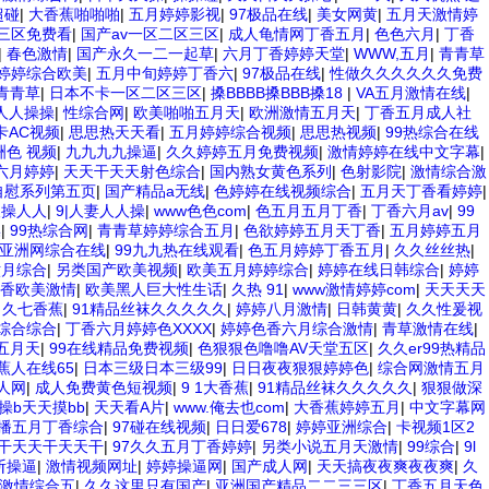
超碰
|
大香蕉啪啪啪
|
五月婷婷影视
|
97极品在线
|
美女网黄
|
五月天激情婷
三区免费看
|
国产av一区二区三区
|
成人龟情网丁香五月
|
色色六月
|
丁香
|
春色激情
|
国产永久一二一起草
|
六月丁香婷婷天堂
|
WWW,五月
|
青青草
婷婷综合欧美
|
五月中旬婷婷丁香六
|
97极品在线
|
性做久久久久久久免费
热青青草
|
日本不卡一区二区三区
|
搡BBBB搡BBB搡18
|
VA五月激情在线
|
人人操操
|
性综合网
|
欧美啪啪五月天
|
欧洲激情五月天
|
丁香五月成人社
卡AC视频
|
思思热天天看
|
五月婷婷综合视频
|
思思热视频
|
99热综合在线
洲色 视频
|
九九九九操逼
|
久久婷婷五月免费视频
|
激情婷婷在线中文字幕
|
六月婷婷
|
天天干天天射色综合
|
国内熟女黄色系列
|
色射影院
|
激情综合激
自慰系列第五页
|
国产精品a无线
|
色婷婷在线视频综合
|
五月天丁香看婷婷
|
人操人人
|
9|人妻人人操
|
www色色com
|
色五月五月丁香
|
丁香六月av
|
99
操
|
99热综合网
|
青青草婷婷综合五月
|
色欲婷婷五月天丁香
|
五月婷婷五月
亚洲网综合在线
|
99九九热在线观看
|
色五月婷婷丁香五月
|
久久丝丝热
|
六月综合
|
另类国产欧美视频
|
欧美五月婷婷综合
|
婷婷在线日韩综合
|
婷婷
香欧美激情
|
欧美黑人巨大性生话
|
久热 91
|
www激情婷婷com
|
天天天天
|
久七香蕉
|
91精品丝袜久久久久久
|
婷婷八月激情
|
日韩黄黄
|
久久性爰视
综合综合
|
丁香六月婷婷色XXXX
|
婷婷色香六月综合激情
|
青草激情在线
|
五月天
|
99在线精品免费视频
|
色狠狠色噜噜AV天堂五区
|
久久er99热精品
蕉人在线65
|
日本三级日本三级99
|
日日夜夜狠狠婷婷色
|
综合网激情五月
人网
|
成人免费黄色短视频
|
9 1大香蕉
|
91精品丝袜久久久久久
|
狠狠做深
操b天天摸bb
|
天天看A片
|
www.俺去也com
|
大香蕉婷婷五月
|
中文字幕网
播五月丁香综合
|
97碰在线视频
|
日日爱678
|
婷婷亚洲综合
|
卡视频1区2
干天天干天天干
|
97久久五月丁香婷婷
|
另类小说五月天激情
|
99综合
|
9l
斩操逼
|
激情视频网址
|
婷婷操逼网
|
国产成人网
|
天天搞夜夜爽夜夜爽
|
久
激情综合五
|
久久这里只有国产
|
亚洲国产精品二二三三区
|
丁香五月天色